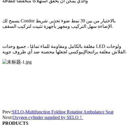
والذي يمكن أن يحقق استهلاكًا منخفضًا للطاقة
يسمح لك Condor بالاختيار من بين 39 نمط ضوء تحذير. شريط
الإضاءة سهل التركيب ومجهز بأجهزة تثبيت لتركيب السقف.
مغلفة بالكامل ومقاومة للماء تمامًا ، جميع وحدات LED ولوحات
الفلاش مغلفة براتنجالإيبوكسي لجعلها محصنة ضد أي ظروف جوية.
Prev:
SELO-Multifunction Folding Rotating Ambulance Seat
Next:
Oxygen cylinder supplied by SELO！
PRODUCTS