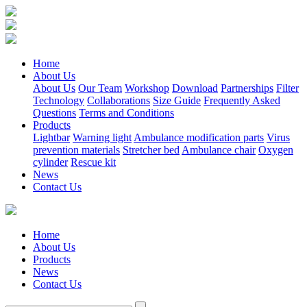
Home
About Us
About Us
Our Team
Workshop
Download
Partnerships
Filter
Technology
Collaborations
Size Guide
Frequently Asked
Questions
Terms and Conditions
Products
Lightbar
Warning light
Ambulance modification parts
Virus
prevention materials
Stretcher bed
Ambulance chair
Oxygen
cylinder
Rescue kit
News
Contact Us
Home
About Us
Products
News
Contact Us